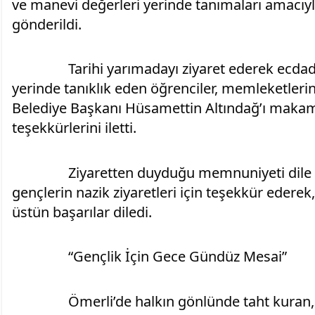
ve manevi değerleri yerinde tanımaları amacıyl
gönderildi.
		Tarihi yarımadayı ziyaret ederek ecdadın destansı mücadelesine 
yerinde tanıklık eden öğrenciler, memleketleri
Belediye Başkanı Hüsamettin Altındağ’ı makamı
teşekkürlerini iletti.
		Ziyaretten duyduğu memnuniyeti dile getiren Başkan Altındağ, 
gençlerin nazik ziyaretleri için teşekkür ederek,
üstün başarılar diledi.
		“Gençlik İçin Gece Gündüz Mesai”
		Ömerli’de halkın gönlünde taht kuran, kanaat önderi ve devlet 