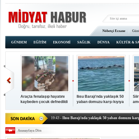
Nöbetçi Eczane
Günü
Ana Sayfa
GÜNDEM
EĞİTİM
EKONOMİ
SAĞLIK
DÜNYA
KÜLTÜR & S
Araçta fenalaşıp hayatını
Ilısu Barajı'nda yaklaşık 50
Sii
kaybeden çocuk defnedildi
yaban domuzu karşı kıyıya
ame
00:02
- OKUMAK İÇİN TIKLAYIN
yüzerek geçti
baş
19:44
- Araçta fenalaşıp hayatını kaybeden çocuk defne
19:43
- Ilısu Barajı'nda yaklaşık 50 yaban domuzu karşı
19:42
- Hacıoğlu: UMKE ekipleri bilgi, cesaret ve fedakâ
Anasayfaya Dön
19:08
- Siirt'te açık kalp ameliyatları için geri sayım baş
19:08
- HÜDA PAR Şırnak il başkanı Yalçın: Kuşkonar 