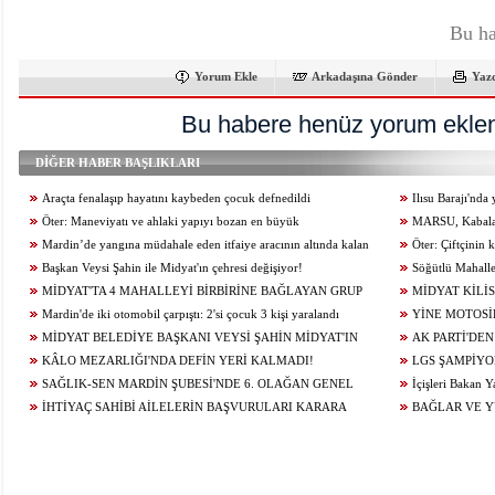
Bu ha
Yorum Ekle
Arkadaşına Gönder
Yaz
Bu habere henüz yorum eklen
DİĞER HABER BAŞLIKLARI
Araçta fenalaşıp hayatını kaybeden çocuk defnedildi
Ilısu Barajı'nd
Öter: Maneviyatı ve ahlaki yapıyı bozan en büyük
geçti
MARSU, Kabala M
olumsuzluklardan biri de sanal kumardır
Mardin’de yangına müdahale eden itfaiye aracının altında kalan
Yeniliyor
Öter: Çiftçinin
itfaiye eri öldü
Başkan Veysi Şahin ile Midyat'ın çehresi değişiyor!
alınmamalı
Söğütlü Mahalle
MİDYAT'TA 4 MAHALLEYİ BİRBİRİNE BAĞLAYAN GRUP
Ediyor
MİDYAT KİLİS
YOLU YENİLENDİ
Mardin'de iki otomobil çarpıştı: 2'si çocuk 3 kişi yaralandı
YİNE MOTOSİ
MİDYAT BELEDİYE BAŞKANI VEYSİ ŞAHİN MİDYAT'IN
ÇARPIŞTI: 1 YARA
AK PARTİ'DEN
GELECEĞİ İÇİN ÇALIŞIYOR...
KÂLO MEZARLIĞI'NDA DEFİN YERİ KALMADI!
LGS ŞAMPİYO
SAĞLIK-SEN MARDİN ŞUBESİ'NDE 6. OLAĞAN GENEL
KONUĞU OLDU
İçişleri Bakan Y
KURUL HEYECANI YAŞANIYOR!
İHTİYAÇ SAHİBİ AİLELERİN BAŞVURULARI KARARA
BAĞLAR VE 
BAĞLANDI
ÇALIŞMALARI