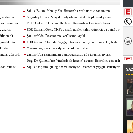
Sağlık Bakanı Memişoğlu, Batman'da yerli tıbbi cihaz üreten
ler de risk
fabrikayı ziyaret etti
Sosyolog Günce: Sosyal medyada nefret dili toplumsal güveni
organ hasarına
zayıflatıyor
Tıbbi Onkoloji Uzmanı Dr. Acar: Kanserde erken teşhis hayat
 çağrısı
kurtarıyor
PDR Uzmanı Özer: YKS'ye sayılı günler kaldı, öğrenciye pozitif bir
dilmemeli
aile ortamı oluşturulmalıdır
Şanlıurfa’da “Yaşama yol ver” standı açıldı
 çocuklukta
PDR Uzmanı Özçelik: Kaygıya teslim olan öğrenci sınavı kaybeder
olünde
Mevsim geçişlerinde kalp krizi riskine dikkat
malar göz ardı
Şanlıurfa'da uzmanından yenidoğanlarda göz taraması uyarısı
Doç. Dr. Çakmak'tan "jinekolojik kanser" uyarısı: Belirtileri göz ardı
an Siirt’te
etmeyin
Sağlıklı toplum için eğitim ve koruyucu hizmetler yaygınlaştırılıyor
YA