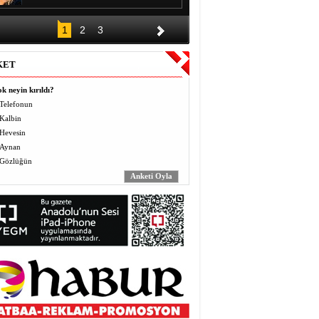
DÜĞÜNÜN ALKIŞI BİR GECE,
1
2
3
BORCU KAÇ YIL?
Halil EL
KET
Vermek (Mahbo) ve Almak
(Masbo): Anlayış ve Bilinç
k neyin kırıldı?
Yusuf BEĞTAŞ
Telefonun
Kalbin
ÖĞRETMENLER BÖYLE ZULÜM
Hevesin
GÖRMEDİ
Abdulaziz ALTEKİN
Aynan
Gözlüğün
AVZER
Mahabat İskenderoğlu
TAVUKLAR İŞLERİNİ İHMAL
EDİNCE
Mecit Akgül