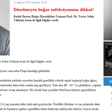
12 Ağustos 2024 Pazartesi 10:28
ı ve ahlaki yapıyı bozan en büyük olumsuzluklardan biri de sanal
Düzelmeyen boğaz enfeksiyonuna dikkat!
ahallesi'nin Yaklaşık 40 Yıllık Ana İsale Hattını Yeniliyor
t Ata Baştuğ
Kulak Burun Boğaz Hastalıkları Uzmanı Prof. Dr. Yavuz Selim
na müdahale eden itfaiye aracının altında kalan itfaiye eri öldü
Yıldırım konu ile ilgili bilgiler verdi.
rnak'ta dönel kavşak çağrısını yineledi
: 500 yataklı hastanemizi 2027'nin ikinci yarısında hizmete açacağız
şinin hayatını kaybettiği husumet barışla son buldu
 kullandığı mazot, gübre ve ilaçtan ÖTV ve KDV alınmamalı
tesinin 2026 YKS kontenjanı 2 bin 737'ye yükseldi
lim Yıldırım konu ile ilgili bilgiler verdi.
onu varsa akla Pfapa hastalığı gelmelidir.
e lenfadenit şeklinde seyreden hastalık genellikle yüksek ateşle başlayıp boğaz ağrısı,
onlarından daha fazla oranda ateş görülüyor. Yani ateş 40° -41°’ye çıkabiliyor, yapılan
edavisine cevap alınamıyor. Bu sürede bazı çocuklar febril konvülziyon geçirebiliyor.
or.
2-6 yaş arasında daha fazla atak geçiriyorlar. Özellikle ilkbahar ve yaz aylarında daha
 aft ile hastaneye gidince genellikle bütün doktorlar antibiyotik tedavisi veriyor ancak