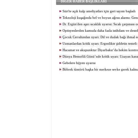
DİĞER HABER BAŞLIKLARI
Siirt'te açık kalp ameliyatları için geri sayım başladı
Teknoloji kuşağında bel ve boyun ağrısı alarmı: Genç
altında
Dr. Ergün'den aşırı sıcaklık uyarısı: Sıcak çarpması 
kadar ilerleyebilir
Optisyenlerden kamuda daha fazla istihdam ve destek
Çocuk Cerrahından uyarı: Dil ve dudak bağı ihmal e
Uzmanlardan kritik uyarı: Ergenlikte şiddetin temeli
atılıyor
Hacamat ve akupunktur Diyarbakır’da hekim kontr
uygulanıyor
Dünya Hemofili Günü’nde kritik uyarı: Uzayan kana
edilmemeli
Gebelere hijyen uyarısı
Böbrek tümörü başka bir merkeze sevke gerek kalmad
başarıyla çıkarıldı