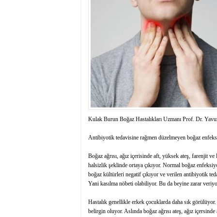
istiyor
19:06
- Öter: Maneviyat
kumardır
18:06
- MARSU, Kabala M
18:14
- VEFAT • Mehme
13:14
- Mardin’de yangı
13:13
- Başkan Genç, Şı
13:07
- Bakan Memişoğlu
13:06
- Bitlis'te bir ki
13:05
- Öter: Çiftçinin
13:03
- Batman Üniversi
Kulak Burun Boğaz Hastalıkları Uzmanı Prof. Dr. Yavuz Se
Antibiyotik tedavisine rağmen düzelmeyen boğaz enfeksiy
Boğaz ağrısı, ağız içerisinde aft, yüksek ateş, farenjit v
halsizlik şeklinde ortaya çıkıyor. Normal boğaz enfeksiy
boğaz kültürleri negatif çıkıyor ve verilen antibiyotik t
Yani kasılma nöbeti olabiliyor. Bu da beyine zarar veriy
Hastalık genellikle erkek çocuklarda daha sık görülüyor. 
belirgin oluyor. Aslında boğaz ağrısı ateş, ağız içersinde