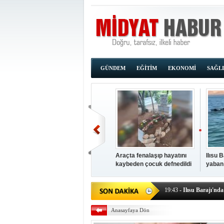
GÜNDEM
EĞİTİM
EKONOMİ
SAĞL
Araçta fenalaşıp hayatını
Ilısu 
kaybeden çocuk defnedildi
yaban
00:02
- OKUMAK İÇİ
yüzere
19:44
- Araçta fenalaşı
19:43
- Ilısu Barajı'nd
19:42
- Hacıoğlu: UMKE e
Anasayfaya Dön
19:08
- Siirt'te açık kal
19:08
- HÜDA PAR Şırna