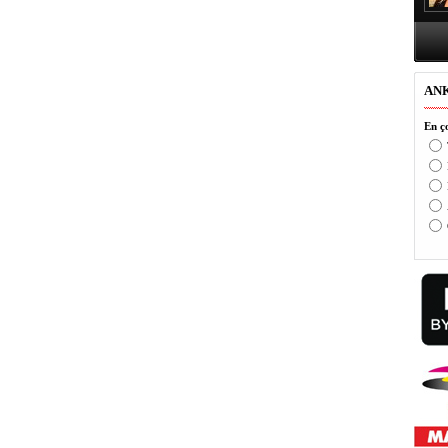
AN
En ço