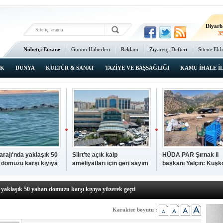
Ma
3
Diyarb
3
Bat
Nöbetçi Eczane
Günün Haberleri
Reklam
Ziyaretçi Defteri
Sitene Ekl
3
Ana Sayfa
Şı
3
IK
DÜNYA
KÜLTÜR & SANAT
TAZİYE VE BAŞSAĞLIĞI
KAMU İHALE İ
İsta
2
Barajı'nda yaklaşık 50
Siirt'te açık kalp
HÜDA PAR Şırnak il
 domuzu karşı kıyıya
ameliyatları için geri sayım
başkanı Yalçın: Kuşk
N TIKLAYIN
k geçti
başladı
Köyü sakinleri, köyle
p hayatını kaybeden çocuk defnedildi
dönmek istiyor
a yaklaşık 50 yaban domuzu karşı kıyıya yüzerek geçti
kipleri bilgi, cesaret ve fedakârlıklarıyla hayat kurtarıyor
p ameliyatları için geri sayım başladı
Karakter boyutu :
k il başkanı Yalçın: Kuşkonar Köyü sakinleri, köylerine dönmek