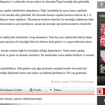
i düşmüyor ve şikayetler devam ediyor bu durumda Pfapa hastalığı akla gelmelidir.
in yapılan tetkiklerden anlaşılmıyor. Diğer hastalıklar ile ayrıca tanısı yapılmalı
ve bu hastalık akla gelmelidir. Bu durumda hastaya yapılan kortizon tedavisi ile 2- 6
VİD
düşüyor hasta rahatlıyor. Tekrarlayan kortizon tedavileri bu hastalığın ataklarının daha
tizon tedavisi çok önerilmiyor, ancak tanı koymak için kortizon tedavisi önemli bir
en antibiyotik tedavilerine cevap alınamıyor. Yani boş yere antibiyotik tedavisi almış
asta şanslıysa bu hastalığı bilen bir doktora denk geliyor ve uygun tedavisini alıyor.
in immün sisteme bağlı bir bozukluk olduğu düşünülüyor. Tedavisinde yapılan
B
demcik ve geniz eti alınması öneriliyor. Bu ameliyattan sonra ataklar kesiliyor ve immün
a görülebiliyor. Akla gelmesi için ağız içerisinde yaralarla beraber boyunda lenf
u hastalığı düşünmek lazım yani sadece çocuklarda görülmüyor. Her yaş grubunda
Bu haber toplam 3158 defa okunmuştur
A
Va
Arkadaşına Gönder
Yazdır
Yukarı
re henüz yorum eklenmemiştir.