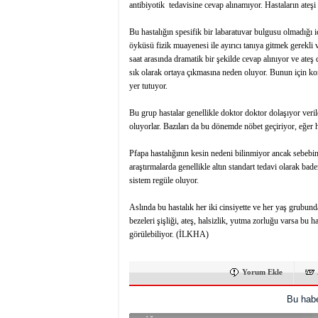
antibiyotik tedavisine cevap alınamıyor. Hastaların ateş
Bu hastalığın spesifik bir labaratuvar bulgusu olmadığı iç
öyküsü fizik muayenesi ile ayırıcı tanıya gitmek gerekli 
saat arasında dramatik bir şekilde cevap alınıyor ve ateş 
sık olarak ortaya çıkmasına neden oluyor. Bunun için kor
yer tutuyor.
Bu grup hastalar genellikle doktor doktor dolaşıyor veril
oluyorlar. Bazıları da bu dönemde nöbet geçiriyor, eğer h
Pfapa hastalığının kesin nedeni bilinmiyor ancak sebeb
araştırmalarda genellikle altın standart tedavi olarak ba
sistem regüle oluyor.
Aslında bu hastalık her iki cinsiyette ve her yaş grubund
bezeleri şişliği, ateş, halsizlik, yutma zorluğu varsa b
görülebiliyor. (İLKHA)
Yorum Ekle
Bu habe