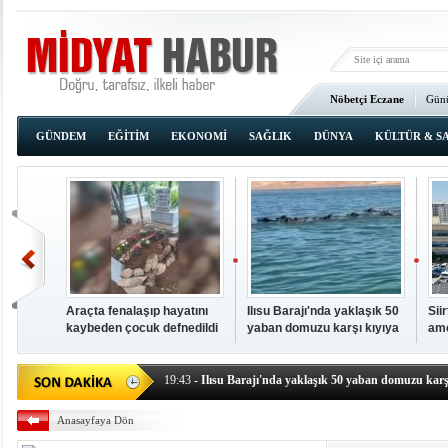
Nöbetçi Eczane
Günü
Ana Sayfa
GÜNDEM
EĞİTİM
EKONOMİ
SAĞLIK
DÜNYA
KÜLTÜR & S
Araçta fenalaşıp hayatını
Ilısu Barajı'nda yaklaşık 50
Sii
kaybeden çocuk defnedildi
yaban domuzu karşı kıyıya
ame
00:02
- OKUMAK İÇİN TIKLAYIN
yüzerek geçti
baş
19:44
- Araçta fenalaşıp hayatını kaybeden çocuk defne
19:43
- Ilısu Barajı'nda yaklaşık 50 yaban domuzu karşı
19:42
- Hacıoğlu: UMKE ekipleri bilgi, cesaret ve fedakâ
Anasayfaya Dön
19:08
- Siirt'te açık kalp ameliyatları için geri sayım baş
19:08
- HÜDA PAR Şırnak il başkanı Yalçın: Kuşkonar 