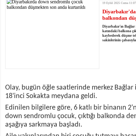
19 Eylül 2025 Cuma 11:07
istiyor
19:06
- Öter: Maneviyatı ve ahlaki yapıyı bozan en büy
Diyarbakır'd
kumardır
18:06
- MARSU, Kabala Mahallesi'nin Yaklaşık 40 Yıllık
balkondan düş
18:14
- VEFAT • Mehmet Ata Baştuğ
13:14
- Mardin’de yangına müdahale eden itfaiye aracının
Diyarbakır'ın Bağlar i
13:13
- Başkan Genç, Şırnak'ta dönel kavşak çağrısını y
katındaki balkona çı
kaybederek düşme tehl
13:07
- Bakan Memişoğlu: 500 yataklı hastanemizi 2027'
sakinlerinin çabasıyl
13:06
- Bitlis'te bir kişinin hayatını kaybettiği husumet
13:05
- Öter: Çiftçinin kullandığı mazot, gübre ve ila
13:03
- Batman Üniversitesinin 2026 YKS kontenjanı 2 
Olay, bugün öğle saatlerinde merkez Bağlar i
18'inci Sokakta meydana geldi.
Edinilen bilgilere göre, 6 katlı bir binanın 2
down sendromlu çocuk, çıktığı balkonda de
aşağıya sarkmaya başladı.