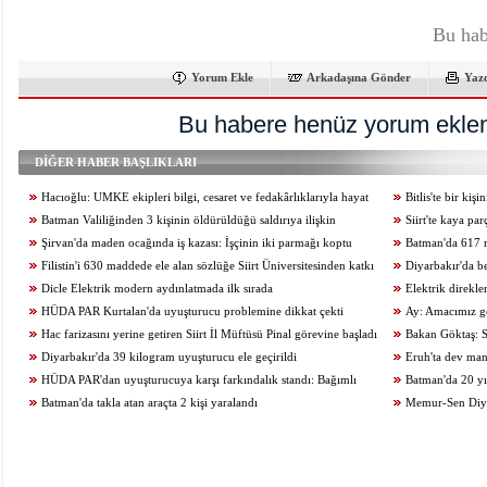
Bu hab
Yorum Ekle
Arkadaşına Gönder
Yaz
Bu habere henüz yorum eklen
DİĞER HABER BAŞLIKLARI
Hacıoğlu: UMKE ekipleri bilgi, cesaret ve fedakârlıklarıyla hayat
Bitlis'te bir ki
kurtarıyor
Batman Valiliğinden 3 kişinin öldürüldüğü saldırıya ilişkin
Siirt'te kaya pa
açıklama
Şirvan'da maden ocağında iş kazası: İşçinin iki parmağı koptu
kaybetti
Batman'da 617 m
Filistin'i 630 maddede ele alan sözlüğe Siirt Üniversitesinden katkı
Diyarbakır'da b
Dicle Elektrik modern aydınlatmada ilk sırada
kurtuldu
Elektrik direkl
HÜDA PAR Kurtalan'da uyuşturucu problemine dikkat çekti
Ay: Amacımız ge
Hac farizasını yerine getiren Siirt İl Müftüsü Pinal görevine başladı
zamanda üreten birey
Bakan Göktaş: S
Diyarbakır'da 39 kilogram uyuşturucu ele geçirildi
geçiriyoruz
Eruh'ta dev man
HÜDA PAR'dan uyuşturucuya karşı farkındalık standı: Bağımlı
Batman'da 20 yıl
olma, hür ol
Batman'da takla atan araçta 2 kişi yaralandı
Memur-Sen Diyar
araştırmalarının adr