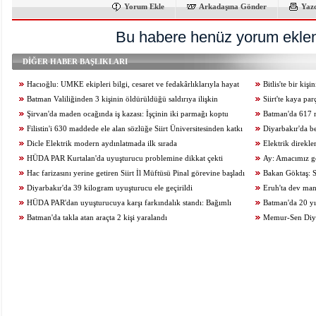
Yorum Ekle
Arkadaşına Gönder
Yaz
Bu habere henüz yorum eklen
DİĞER HABER BAŞLIKLARI
Hacıoğlu: UMKE ekipleri bilgi, cesaret ve fedakârlıklarıyla hayat
Bitlis'te bir ki
kurtarıyor
Batman Valiliğinden 3 kişinin öldürüldüğü saldırıya ilişkin
Siirt'te kaya pa
açıklama
Şirvan'da maden ocağında iş kazası: İşçinin iki parmağı koptu
kaybetti
Batman'da 617 m
Filistin'i 630 maddede ele alan sözlüğe Siirt Üniversitesinden katkı
Diyarbakır'da b
Dicle Elektrik modern aydınlatmada ilk sırada
kurtuldu
Elektrik direkl
HÜDA PAR Kurtalan'da uyuşturucu problemine dikkat çekti
Ay: Amacımız ge
Hac farizasını yerine getiren Siirt İl Müftüsü Pinal görevine başladı
zamanda üreten birey
Bakan Göktaş: S
Diyarbakır'da 39 kilogram uyuşturucu ele geçirildi
geçiriyoruz
Eruh'ta dev man
HÜDA PAR'dan uyuşturucuya karşı farkındalık standı: Bağımlı
Batman'da 20 yıl
olma, hür ol
Batman'da takla atan araçta 2 kişi yaralandı
Memur-Sen Diyar
araştırmalarının adr