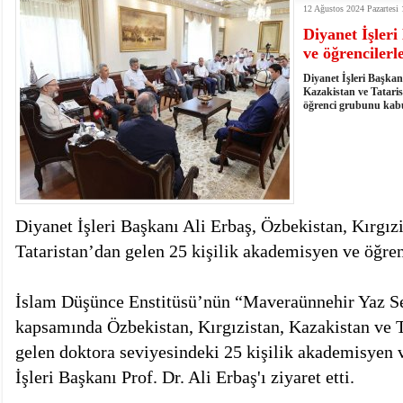
12 Ağustos 2024 Pazartesi 
istiyor
19:06
- Öter: Maneviyatı ve ahlaki yapıyı bozan en büy
Diyanet İşler
kumardır
18:06
- MARSU, Kabala Mahallesi'nin Yaklaşık 40 Yıllık
ve öğrencilerl
18:14
- VEFAT • Mehmet Ata Baştuğ
13:14
- Mardin’de yangına müdahale eden itfaiye aracının
Diyanet İşleri Başkan
13:13
- Başkan Genç, Şırnak'ta dönel kavşak çağrısını y
Kazakistan ve Tataris
öğrenci grubunu kabul
13:07
- Bakan Memişoğlu: 500 yataklı hastanemizi 2027'
13:06
- Bitlis'te bir kişinin hayatını kaybettiği husumet
13:05
- Öter: Çiftçinin kullandığı mazot, gübre ve ila
13:03
- Batman Üniversitesinin 2026 YKS kontenjanı 2 
Diyanet İşleri Başkanı Ali Erbaş, Özbekistan, Kırgız
Tataristan’dan gelen 25 kişilik akademisyen ve öğren
İslam Düşünce Enstitüsü’nün “Maveraünnehir Yaz S
kapsamında Özbekistan, Kırgızistan, Kazakistan ve 
gelen doktora seviyesindeki 25 kişilik akademisyen 
İşleri Başkanı Prof. Dr. Ali Erbaş'ı ziyaret etti.