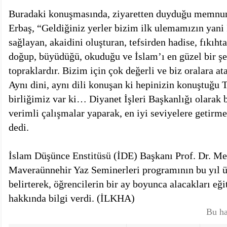
Buradaki konuşmasında, ziyaretten duyduğu memnuni
Erbaş, “Geldiğiniz yerler bizim ilk ulemamızın yani 
sağlayan, akaidini oluşturan, tefsirden hadise, fıkıh
doğup, büyüdüğü, okuduğu ve İslam’ı en güzel bir şek
topraklardır. Bizim için çok değerli ve biz oralara at
Aynı dini, aynı dili konuşan ki hepinizin konuştuğu T
birliğimiz var ki… Diyanet İşleri Başkanlığı olarak 
verimli çalışmalar yaparak, en iyi seviyelere getirme
dedi.
İslam Düşünce Enstitüsü (İDE) Başkanı Prof. Dr. M
Maveraünnehir Yaz Seminerleri programının bu yıl 
belirterek, öğrencilerin bir ay boyunca alacakları eği
hakkında bilgi verdi. (İLKHA)
Bu ha