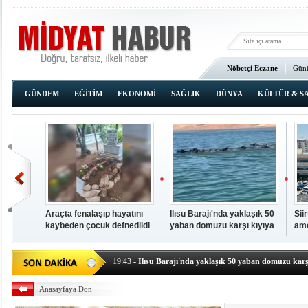
Nöbetçi Eczane
Günü
Ana Sayfa
GÜNDEM
EĞİTİM
EKONOMİ
SAĞLIK
DÜNYA
KÜLTÜR & S
Araçta fenalaşıp hayatını
Ilısu Barajı'nda yaklaşık 50
Sii
kaybeden çocuk defnedildi
yaban domuzu karşı kıyıya
ame
00:02
- OKUMAK İÇİN TIKLAYIN
yüzerek geçti
baş
19:44
- Araçta fenalaşıp hayatını kaybeden çocuk defne
19:43
- Ilısu Barajı'nda yaklaşık 50 yaban domuzu karşı
19:42
- Hacıoğlu: UMKE ekipleri bilgi, cesaret ve fedakâ
Anasayfaya Dön
19:08
- Siirt'te açık kalp ameliyatları için geri sayım baş
19:08
- HÜDA PAR Şırnak il başkanı Yalçın: Kuşkonar 