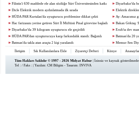
Filistin'i 630 maddede ele alan sözlüğe Siirt Üniversitesinden katkı
Diyarbakır'da b
Dicle Elektrik modern aydınlatmada ilk sırada
kurtuldu
Elektrik direkl
HÜDA PAR Kurtalan'da uyuşturucu problemine dikkat çekti
Ay: Amacımız ge
Hac farizasını yerine getiren Siirt İl Müftüsü Pinal görevine başladı
zamanda üreten birey
Bakan Göktaş: S
Diyarbakır'da 39 kilogram uyuşturucu ele geçirildi
geçiriyoruz
Eruh'ta dev man
HÜDA PAR'dan uyuşturucuya karşı farkındalık standı: Bağımlı
Batman'da 20 yıl
olma, hür ol
Batman'da takla atan araçta 2 kişi yaralandı
Memur-Sen Diyar
araştırmalarının adr
İletişim
Sık Kullanılanlara Ekle
Ziyaretçi Defteri
Künye
Anasayfa
Tüm Hakları Saklıdır © 1997 - 2026 Midyat Habur
| İzinsiz ve kaynak gösterilmed
Tel : / Faks : | Yazılım:
CM Bilişim
- Tasarım:
INVIVA