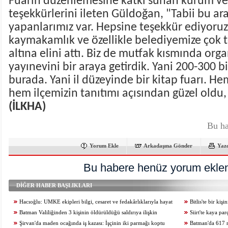
Fuarın düzenlemesine katkı sunan kurum ve
teşekkürlerini ileten Güldoğan, "Tabii bu ar
yapanlarımız var. Hepsine teşekkür ediyoruz.
kaymakamlık ve özellikle belediyemize çok t
altına elini attı. Biz de mutfak kısmında org
yayınevini bir araya getirdik. Yani 200-300 b
burada. Yani il düzeyinde bir kitap fuarı. He
hem ilçemizin tanıtımı açısından güzel oldu, 
(İLKHA)
Bu ha
Yorum Ekle
Arkadaşına Gönder
Yaz
Bu habere henüz yorum eklen
DİĞER HABER BAŞLIKLARI
Hacıoğlu: UMKE ekipleri bilgi, cesaret ve fedakârlıklarıyla hayat
Bitlis'te bir ki
kurtarıyor
Batman Valiliğinden 3 kişinin öldürüldüğü saldırıya ilişkin
Siirt'te kaya pa
açıklama
Şirvan'da maden ocağında iş kazası: İşçinin iki parmağı koptu
kaybetti
Batman'da 617 m