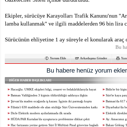
Ekipler, sürücüye Karayolları Trafik Kanunu'nun "Ar
lamba kullanmak" ve ilgili maddelerden 96 bin lira 
Sürücünün ehliyetine 1 ay süreyle el konularak araç
Bu ha
Yorum Ekle
Arkadaşına Gönder
Yaz
Bu habere henüz yorum eklen
DİĞER HABER BAŞLIKLARI
Hacıoğlu: UMKE ekipleri bilgi, cesaret ve fedakârlıklarıyla hayat
Bitlis'te bir ki
kurtarıyor
Batman Valiliğinden 3 kişinin öldürüldüğü saldırıya ilişkin
Siirt'te kaya pa
açıklama
Şirvan'da maden ocağında iş kazası: İşçinin iki parmağı koptu
kaybetti
Batman'da 617 m
Filistin'i 630 maddede ele alan sözlüğe Siirt Üniversitesinden katkı
Diyarbakır'da b
Dicle Elektrik modern aydınlatmada ilk sırada
kurtuldu
Elektrik direkl
HÜDA PAR Kurtalan'da uyuşturucu problemine dikkat çekti
Ay: Amacımız ge
Hac farizasını yerine getiren Siirt İl Müftüsü Pinal görevine başladı
zamanda üreten birey
Bakan Göktaş: S