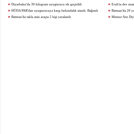
Diyarbakır'da 39 kilogram uyuşturucu ele geçirildi
geçiriyoruz
Eruh'ta dev man
HÜDA PAR'dan uyuşturucuya karşı farkındalık standı: Bağımlı
Batman'da 20 yıl
olma, hür ol
Batman'da takla atan araçta 2 kişi yaralandı
Memur-Sen Diyar
araştırmalarının adr