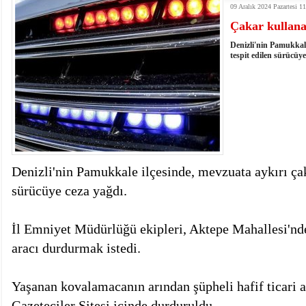
09 Aralık 2024 Pazartesi 1
13:07
- Bakan Memişoğlu: 500 yataklı hastanemizi 2027'
Çakar kullana
13:06
- Bitlis'te bir kişinin hayatını kaybettiği husumet
13:05
- Öter: Çiftçinin kullandığı mazot, gübre ve ila
Denizli'nin Pamukkale
13:03
- Batman Üniversitesinin 2026 YKS kontenjanı 2 
tespit edilen sürücüye
Denizli'nin Pamukkale ilçesinde, mevzuata aykırı çak
sürücüye ceza yağdı.
İl Emniyet Müdürlüğü ekipleri, Aktepe Mahallesi'nde
aracı durdurmak istedi.
Yaşanan kovalamacanın arından şüpheli hafif ticari 
Gazeteciler Sitesi içinde durduruldu.