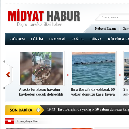
Nöbetçi Eczane
Günü
Ana Sayfa
GÜNDEM
EĞİTİM
EKONOMİ
SAĞLIK
DÜNYA
KÜLTÜR & S
Araçta fenalaşıp hayatını
Ilısu Barajı'nda yaklaşık 50
Sii
kaybeden çocuk defnedildi
yaban domuzu karşı kıyıya
ame
00:02
- OKUMAK İÇİN TIKLAYIN
yüzerek geçti
baş
19:44
- Araçta fenalaşıp hayatını kaybeden çocuk defne
19:43
- Ilısu Barajı'nda yaklaşık 50 yaban domuzu karşı
19:42
- Hacıoğlu: UMKE ekipleri bilgi, cesaret ve fedakâ
Anasayfaya Dön
19:08
- Siirt'te açık kalp ameliyatları için geri sayım baş
19:08
- HÜDA PAR Şırnak il başkanı Yalçın: Kuşkonar 