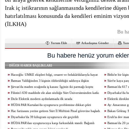
Irak iç istikrarının sağlanmasında kendilerine düşen 
hatırlatılması konusunda da kendileri eminim vizyonl
(İLKHA)
Bu ha
Yorum Ekle
Arkadaşına Gönder
Yaz
Bu habere henüz yorum eklen
DİĞER HABER BAŞLIKLARI
Hacıoğlu: UMKE ekipleri bilgi, cesaret ve fedakârlıklarıyla hayat
Bitlis'te bir ki
kurtarıyor
Batman Valiliğinden 3 kişinin öldürüldüğü saldırıya ilişkin
Siirt'te kaya pa
açıklama
Şirvan'da maden ocağında iş kazası: İşçinin iki parmağı koptu
kaybetti
Batman'da 617 m
Filistin'i 630 maddede ele alan sözlüğe Siirt Üniversitesinden katkı
Diyarbakır'da b
Dicle Elektrik modern aydınlatmada ilk sırada
kurtuldu
Elektrik direkl
HÜDA PAR Kurtalan'da uyuşturucu problemine dikkat çekti
Ay: Amacımız ge
Hac farizasını yerine getiren Siirt İl Müftüsü Pinal görevine başladı
zamanda üreten birey
Bakan Göktaş: S
Diyarbakır'da 39 kilogram uyuşturucu ele geçirildi
geçiriyoruz
Eruh'ta dev man
HÜDA PAR'dan uyuşturucuya karşı farkındalık standı: Bağımlı
Batman'da 20 yıl