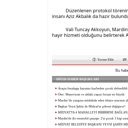
Düzenlenen protokol törenind
insanı Aziz Akbalık da hazır bulund
Vali Tuncay Akkoyun, Mardin’e
hayır hizmeti olduğunu belirterek Az
Yorum Ekle
Bu habe
DİĞER HABER BAŞLIKLARI
Araçta fenalaşıp hayatını kaybeden çocuk defnedildi
Öter: Maneviyatı ve ahlaki yapıyı bozan en büyük
olumsuzluklardan biri de sanal kumardır
Mardin’de yangına müdahale eden itfaiye aracının al
itfaiye eri öldü
Başkan Veysi Şahin ile Midyat'ın çehresi değişiyor!
MİDYAT'TA 4 MAHALLEYİ BİRBİRİNE BAĞLAY
YOLU YENİLENDİ
Mardin'de iki otomobil çarpıştı: 2'si çocuk 3 kişi yar
MİDYAT BELEDİYE BAŞKANI VEYSİ ŞAHİN Mİ