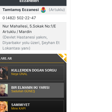
ZARLAR
KÜLLERDEN DOĞAN SORGU
Neşe ÜNAL
BİR ELMANIN İKİ YARISI
Sadullah GÜNEŞ
SAMİMİYET
Mine KAPI