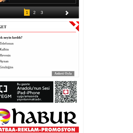
DÜĞÜNÜN ALKIŞI BİR GECE,
1
2
3
BORCU KAÇ YIL?
Halil EL
KET
Vermek (Mahbo) ve Almak
(Masbo): Anlayış ve Bilinç
k neyin kırıldı?
Yusuf BEĞTAŞ
Telefonun
Kalbin
ÖĞRETMENLER BÖYLE ZULÜM
Hevesin
GÖRMEDİ
Abdulaziz ALTEKİN
Aynan
Gözlüğün
AVZER
Mahabat İskenderoğlu
TAVUKLAR İŞLERİNİ İHMAL
EDİNCE
Mecit Akgül