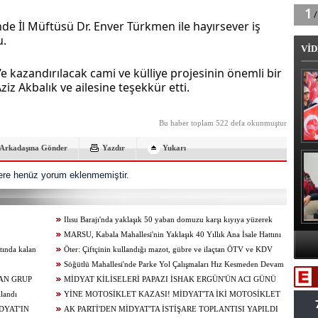
e İl Müftüsü Dr. Enver Türkmen ile hayırsever iş 
u.
VİD
 kazandırılacak cami ve külliye projesinin önemli bir 
iz Akbalık ve ailesine teşekkür etti.
Bu haber toplam 522 defa okunmuştur
Arkadaşına Gönder
Yazdır
Yukarı
B
re henüz yorum eklenmemiştir.
Ilısu Barajı'nda yaklaşık 50 yaban domuzu karşı kıyıya yüzerek
geçti
MARSU, Kabala Mahallesi'nin Yaklaşık 40 Yıllık Ana İsale Hattını
A
tında kalan
Yeniliyor
Öter: Çiftçinin kullandığı mazot, gübre ve ilaçtan ÖTV ve KDV
alınmamalı
Söğütlü Mahallesi'nde Parke Yol Çalışmaları Hız Kesmeden Devam
Va
AN GRUP
Ediyor
MİDYAT KİLİSELERİ PAPAZI İSHAK ERGÜN'ÜN ACI GÜNÜ
alandı
YİNE MOTOSİKLET KAZASI! MİDYAT'TA İKİ MOTOSİKLET
DYAT'IN
ÇARPIŞTI: 1 YARALI
AK PARTİ'DEN MİDYAT'TA İSTİŞARE TOPLANTISI YAPILDI