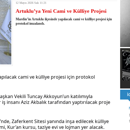
12 Mayıs 2026 Salı 11:21
ı ve ahlaki yapıyı bozan en büyük olumsuzluklardan biri de sanal
Artuklu’ya Yeni Cami ve Külliye Projesi
ahallesi'nin Yaklaşık 40 Yıllık Ana İsale Hattını Yeniliyor
t Ata Baştuğ
Mardin’in Artuklu ilçesinde yapılacak cami ve külliye projesi için
na müdahale eden itfaiye aracının altında kalan itfaiye eri öldü
protokol imzalandı.
rnak'ta dönel kavşak çağrısını yineledi
: 500 yataklı hastanemizi 2027'nin ikinci yarısında hizmete açacağız
şinin hayatını kaybettiği husumet barışla son buldu
 kullandığı mazot, gübre ve ilaçtan ÖTV ve KDV alınmamalı
tesinin 2026 YKS kontenjanı 2 bin 737'ye yükseldi
pılacak cami ve külliye projesi için protokol 
aşkan Vekili Tuncay Akkoyun’un katılımıyla 
iş insanı Aziz Akbalık tarafından yaptırılacak proje 
’nde, Zaferkent Sitesi yanında inşa edilecek külliye 
mi, Kur’an kursu, taziye evi ve lojman yer alacak.