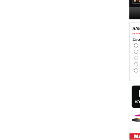
AN
En ço