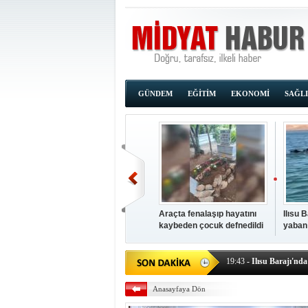
GÜNDEM
EĞİTİM
EKONOMİ
SAĞL
Araçta fenalaşıp hayatını
Ilısu 
kaybeden çocuk defnedildi
yaban
00:02
- OKUMAK İÇİ
yüzere
19:44
- Araçta fenalaşı
19:43
- Ilısu Barajı'nd
19:42
- Hacıoğlu: UMKE e
Anasayfaya Dön
19:08
- Siirt'te açık kal
19:08
- HÜDA PAR Şırna