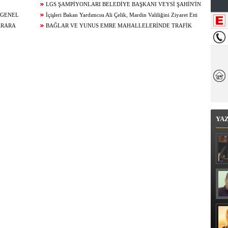
!
LGS ŞAMPİYONLARI BELEDİYE BAŞKANI VEYSİ ŞAHİN'İN
 GENEL
KONUĞU OLDU
İçişleri Bakan Yardımcısı Ali Çelik, Mardin Valiliğini Ziyaret Etti
ARARA
BAĞLAR VE YUNUS EMRE MAHALLELERİNDE TRAFİK
ÇALIŞMALARI
YA