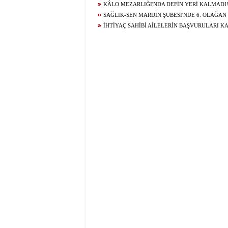
GELECEĞİ İÇİN ÇALIŞIYOR...
KÂLO MEZARLIĞI'NDA DEFİN YERİ KALMADI
SAĞLIK-SEN MARDİN ŞUBESİ'NDE 6. OLAĞAN
KURUL HEYECANI YAŞANIYOR!
İHTİYAÇ SAHİBİ AİLELERİN BAŞVURULARI K
BAĞLANDI