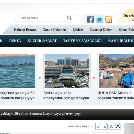
Ma
3
Diyarb
3
Bat
Nöbetçi Eczane
Günün Haberleri
Reklam
Ziyaretçi Defteri
Sitene Ekl
3
Ana Sayfa
Şı
3
IK
DÜNYA
KÜLTÜR & SANAT
TAZİYE VE BAŞSAĞLIĞI
KAMU İHALE İ
İsta
2
Barajı'nda yaklaşık 50
Siirt'te açık kalp
HÜDA PAR Şırnak il
 domuzu karşı kıyıya
ameliyatları için geri sayım
başkanı Yalçın: Kuşk
N TIKLAYIN
k geçti
başladı
Köyü sakinleri, köyle
p hayatını kaybeden çocuk defnedildi
dönmek istiyor
a yaklaşık 50 yaban domuzu karşı kıyıya yüzerek geçti
kipleri bilgi, cesaret ve fedakârlıklarıyla hayat kurtarıyor
p ameliyatları için geri sayım başladı
Karakter boyutu :
k il başkanı Yalçın: Kuşkonar Köyü sakinleri, köylerine dönmek