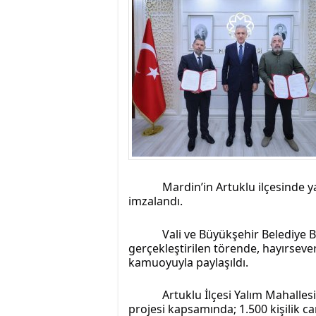
istiyor
19:06
- Öter: Maneviyat
kumardır
18:06
- MARSU, Kabala M
18:14
- VEFAT • Mehme
13:14
- Mardin’de yangı
13:13
- Başkan Genç, Şı
13:07
- Bakan Memişoğlu
13:06
- Bitlis'te bir ki
13:05
- Öter: Çiftçinin
13:03
- Batman Üniversi
Mardin’in Artuklu ilçesinde ya
imzalandı.
Vali ve Büyükşehir Belediye B
gerçekleştirilen törende, hayırsever 
kamuoyuyla paylaşıldı.
Artuklu İlçesi Yalım Mahallesi
projesi kapsamında; 1.500 kişilik ca