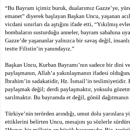
“Bu Bayram içimiz buruk, dualarımız Gazze’ye, yüre
emanet” diyerek başlayan Başkan Uncu, yaşanan acıla
vicdani sınırları da aştığını ifade etti, “Yıkılmış evl
bombaların susturduğu anneler, bayram sabahına uy
Gazze’de yaşananlar yalnızca bir savaş değil, insanlığ
testte Filistin’in yanındayız.”
Başkan Uncu, Kurban Bayramı’nın sadece bir dini ve
paylaşmanın, Allah’a yakınlaşmanın ifadesi olduğun
İbrahim’in sadakatidir, Hz. İsmail’in teslimiyetidir. 
paylaşmak değil; derdi paylaşmaktır, yoksulu gözetme
sarılmaktır. Bu bayramda et değil, gönül dağıtmanın 
Türkiye’nin terörden arındığı, umut dolu yarınlara y
ettiklerini belirten Uncu, mesajını şu sözlerle sürdür
“Huzur, bir milletin en büyük bayramıdır. Biz, terö