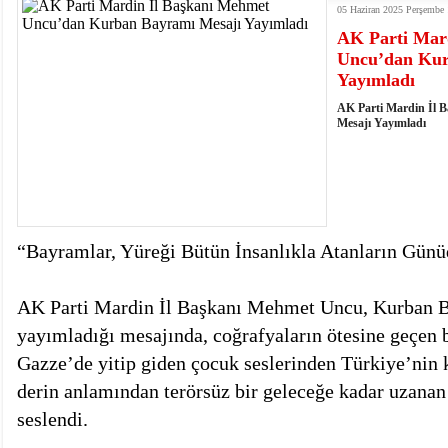
05 Haziran 2025 Perşembe 
istiyor
19:06
- Öter: Maneviyatı ve ahlaki yapıyı bozan en büy
AK Parti Mar
kumardır
18:06
- MARSU, Kabala Mahallesi'nin Yaklaşık 40 Yıllık
Uncu’dan Kur
18:14
- VEFAT • Mehmet Ata Baştuğ
Yayımladı
13:14
- Mardin’de yangına müdahale eden itfaiye aracının
13:13
- Başkan Genç, Şırnak'ta dönel kavşak çağrısını y
AK Parti Mardin İl
13:07
- Bakan Memişoğlu: 500 yataklı hastanemizi 2027'
Mesajı Yayımladı
13:06
- Bitlis'te bir kişinin hayatını kaybettiği husumet
13:05
- Öter: Çiftçinin kullandığı mazot, gübre ve ila
13:03
- Batman Üniversitesinin 2026 YKS kontenjanı 2 
“Bayramlar, Yüreği Bütün İnsanlıkla Atanların Günü
AK Parti Mardin İl Başkanı Mehmet Uncu, Kurban B
yayımladığı mesajında, coğrafyaların ötesine geçen bi
Gazze’de yitip giden çocuk seslerinden Türkiye’nin 
derin anlamından terörsüz bir geleceğe kadar uzanan
seslendi.