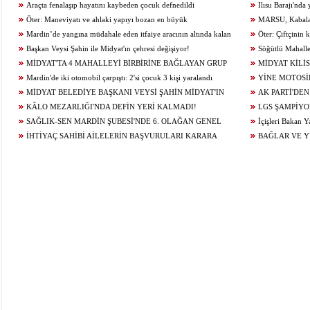
Araçta fenalaşıp hayatını kaybeden çocuk defnedildi
Ilısu Barajı'nd
Öter: Maneviyatı ve ahlaki yapıyı bozan en büyük
geçti
MARSU, Kabala M
olumsuzluklardan biri de sanal kumardır
Mardin’de yangına müdahale eden itfaiye aracının altında kalan
Yeniliyor
Öter: Çiftçinin
itfaiye eri öldü
Başkan Veysi Şahin ile Midyat'ın çehresi değişiyor!
alınmamalı
Söğütlü Mahalle
MİDYAT'TA 4 MAHALLEYİ BİRBİRİNE BAĞLAYAN GRUP
Ediyor
MİDYAT KİLİS
YOLU YENİLENDİ
Mardin'de iki otomobil çarpıştı: 2'si çocuk 3 kişi yaralandı
YİNE MOTOSİ
MİDYAT BELEDİYE BAŞKANI VEYSİ ŞAHİN MİDYAT'IN
ÇARPIŞTI: 1 YARA
AK PARTİ'DEN
GELECEĞİ İÇİN ÇALIŞIYOR...
KÂLO MEZARLIĞI'NDA DEFİN YERİ KALMADI!
LGS ŞAMPİYO
SAĞLIK-SEN MARDİN ŞUBESİ'NDE 6. OLAĞAN GENEL
KONUĞU OLDU
İçişleri Bakan Y
KURUL HEYECANI YAŞANIYOR!
İHTİYAÇ SAHİBİ AİLELERİN BAŞVURULARI KARARA
BAĞLAR VE 
BAĞLANDI
ÇALIŞMALARI