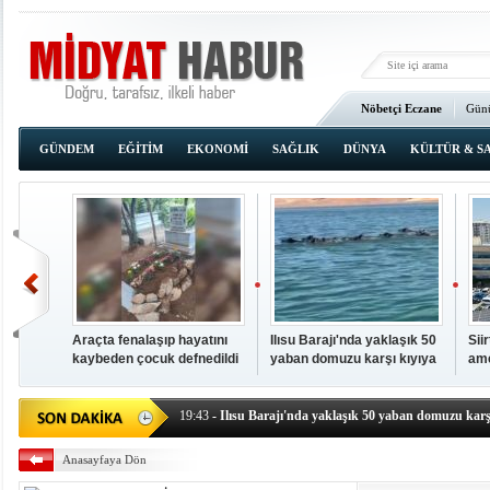
Nöbetçi Eczane
Günü
Ana Sayfa
GÜNDEM
EĞİTİM
EKONOMİ
SAĞLIK
DÜNYA
KÜLTÜR & S
Araçta fenalaşıp hayatını
Ilısu Barajı'nda yaklaşık 50
Sii
kaybeden çocuk defnedildi
yaban domuzu karşı kıyıya
ame
00:02
- OKUMAK İÇİN TIKLAYIN
yüzerek geçti
baş
19:44
- Araçta fenalaşıp hayatını kaybeden çocuk defne
19:43
- Ilısu Barajı'nda yaklaşık 50 yaban domuzu karşı
19:42
- Hacıoğlu: UMKE ekipleri bilgi, cesaret ve fedakâ
Anasayfaya Dön
19:08
- Siirt'te açık kalp ameliyatları için geri sayım baş
19:08
- HÜDA PAR Şırnak il başkanı Yalçın: Kuşkonar 