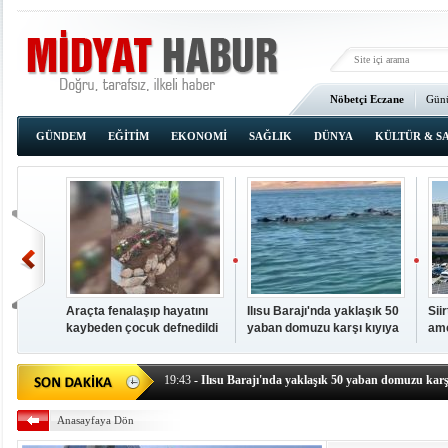
Nöbetçi Eczane
Günü
Ana Sayfa
GÜNDEM
EĞİTİM
EKONOMİ
SAĞLIK
DÜNYA
KÜLTÜR & S
Araçta fenalaşıp hayatını
Ilısu Barajı'nda yaklaşık 50
Sii
kaybeden çocuk defnedildi
yaban domuzu karşı kıyıya
ame
00:02
- OKUMAK İÇİN TIKLAYIN
yüzerek geçti
baş
19:44
- Araçta fenalaşıp hayatını kaybeden çocuk defne
19:43
- Ilısu Barajı'nda yaklaşık 50 yaban domuzu karşı
19:42
- Hacıoğlu: UMKE ekipleri bilgi, cesaret ve fedakâ
Anasayfaya Dön
19:08
- Siirt'te açık kalp ameliyatları için geri sayım baş
19:08
- HÜDA PAR Şırnak il başkanı Yalçın: Kuşkonar 