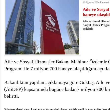
12 Ağustos 2024 Pazartesi 
istiyor
19:06
- Öter: Maneviyatı ve ahlaki yapıyı bozan en büy
Aile ve Sosyal
kumardır
18:06
- MARSU, Kabala Mahallesi'nin Yaklaşık 40 Yıllık
haneye ulaşıld
18:14
- VEFAT • Mehmet Ata Baştuğ
13:14
- Mardin’de yangına müdahale eden itfaiye aracının
Aile ve Sosyal Hizme
13:13
- Başkan Genç, Şırnak'ta dönel kavşak çağrısını y
Sosyal Destek Program
açıkladı.
13:07
- Bakan Memişoğlu: 500 yataklı hastanemizi 2027'
13:06
- Bitlis'te bir kişinin hayatını kaybettiği husumet
13:05
- Öter: Çiftçinin kullandığı mazot, gübre ve ila
13:03
- Batman Üniversitesinin 2026 YKS kontenjanı 2 
Aile ve Sosyal Hizmetler Bakanı Mahinur Özdemir G
Programı ile 7 milyon 700 haneye ulaşıldığını açıkla
Bakanlıktan yapılan açıklamaya göre Göktaş, Aile v
(ASDEP) kapsamında bugüne kadar 7 milyon 700 bin h
belirtti.
Vatandaşlara ihtiyaç duydukları rehberlik ve yönlen