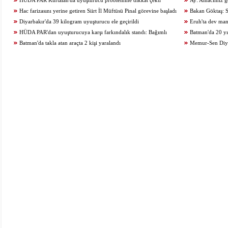
HÜDA PAR Kurtalan'da uyuşturucu problemine dikkat çekti
Ay: Amacımız ge
Hac farizasını yerine getiren Siirt İl Müftüsü Pinal görevine başladı
zamanda üreten birey
Bakan Göktaş: S
Diyarbakır'da 39 kilogram uyuşturucu ele geçirildi
geçiriyoruz
Eruh'ta dev man
HÜDA PAR'dan uyuşturucuya karşı farkındalık standı: Bağımlı
Batman'da 20 yıl
olma, hür ol
Batman'da takla atan araçta 2 kişi yaralandı
Memur-Sen Diyar
araştırmalarının adr