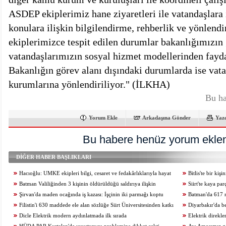
ASDEP ekiplerimiz hane ziyaretleri ile vatandaşlara
konulara ilişkin bilgilendirme, rehberlik ve yönlen
ekiplerimizce tespit edilen durumlar bakanlığımızın
vatandaşlarımızın sosyal hizmet modellerinden fayd
Bakanlığın görev alanı dışındaki durumlarda ise vata
kurumlarına yönlendiriliyor." (İLKHA)
Bu ha
Yorum Ekle
Arkadaşına Gönder
Yaz
Bu habere henüz yorum eklen
DİĞER HABER BAŞLIKLARI
Hacıoğlu: UMKE ekipleri bilgi, cesaret ve fedakârlıklarıyla hayat
Bitlis'te bir ki
kurtarıyor
Batman Valiliğinden 3 kişinin öldürüldüğü saldırıya ilişkin
Siirt'te kaya pa
açıklama
Şirvan'da maden ocağında iş kazası: İşçinin iki parmağı koptu
kaybetti
Batman'da 617 m
Filistin'i 630 maddede ele alan sözlüğe Siirt Üniversitesinden katkı
Diyarbakır'da b
Dicle Elektrik modern aydınlatmada ilk sırada
kurtuldu
Elektrik direkl