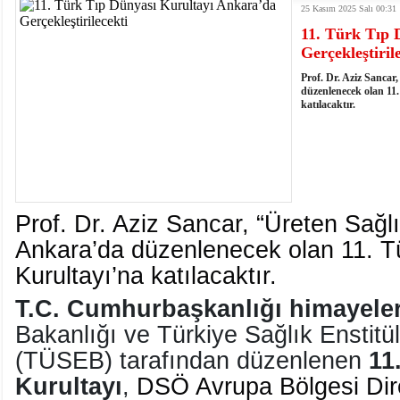
25 Kasım 2025 Salı 00:31
istiyor
19:06
- Öter: Maneviyatı ve ahlaki yapıyı bozan en büy
kumardır
18:06
- MARSU, Kabala Mahallesi'nin Yaklaşık 40 Yıllık
11. Türk Tıp 
18:14
- VEFAT • Mehmet Ata Baştuğ
Gerçekleştiril
13:14
- Mardin’de yangına müdahale eden itfaiye aracının
Prof. Dr. Aziz Sancar
13:13
- Başkan Genç, Şırnak'ta dönel kavşak çağrısını y
düzenlenecek olan 11
katılacaktır.
13:07
- Bakan Memişoğlu: 500 yataklı hastanemizi 2027'
13:06
- Bitlis'te bir kişinin hayatını kaybettiği husumet
13:05
- Öter: Çiftçinin kullandığı mazot, gübre ve ila
13:03
- Batman Üniversitesinin 2026 YKS kontenjanı 2 
Prof. Dr. Aziz Sancar, “Üreten Sağl
Ankara’da düzenlenecek olan 11. T
Kurultayı’na katılacaktır.
T.C. Cumhurbaşkanlığı himayele
Bakanlığı ve Türkiye Sağlık Enstitül
(TÜSEB) tarafından düzenlenen
11
Kurultayı
,
DSÖ Avrupa Bölgesi Dir