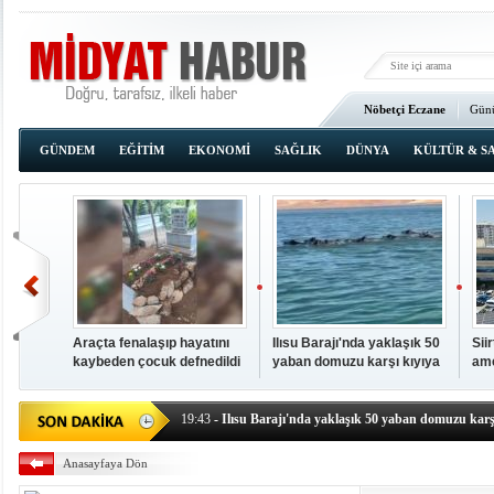
Nöbetçi Eczane
Günü
Ana Sayfa
GÜNDEM
EĞİTİM
EKONOMİ
SAĞLIK
DÜNYA
KÜLTÜR & S
Araçta fenalaşıp hayatını
Ilısu Barajı'nda yaklaşık 50
Sii
kaybeden çocuk defnedildi
yaban domuzu karşı kıyıya
ame
00:02
- OKUMAK İÇİN TIKLAYIN
yüzerek geçti
baş
19:44
- Araçta fenalaşıp hayatını kaybeden çocuk defne
19:43
- Ilısu Barajı'nda yaklaşık 50 yaban domuzu karşı
19:42
- Hacıoğlu: UMKE ekipleri bilgi, cesaret ve fedakâ
19:08
- Siirt'te açık kalp ameliyatları için geri sayım baş
Anasayfaya Dön
19:08
- HÜDA PAR Şırnak il başkanı Yalçın: Kuşkonar 