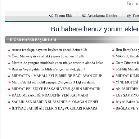
Bu ha
Yorum Ekle
Arkadaşına Gönder
Yaz
Bu habere henüz yorum eklen
DİĞER HABER BAŞLIKLARI
Araçta fenalaşıp hayatını kaybeden çocuk defnedildi
Ilısu Barajı'nd
Öter: Maneviyatı ve ahlaki yapıyı bozan en büyük
geçti
MARSU, Kabala M
olumsuzluklardan biri de sanal kumardır
Mardin’de yangına müdahale eden itfaiye aracının altında kalan
Yeniliyor
Öter: Çiftçinin
itfaiye eri öldü
Başkan Veysi Şahin ile Midyat'ın çehresi değişiyor!
alınmamalı
Söğütlü Mahalle
MİDYAT'TA 4 MAHALLEYİ BİRBİRİNE BAĞLAYAN GRUP
Ediyor
MİDYAT KİLİS
YOLU YENİLENDİ
Mardin'de iki otomobil çarpıştı: 2'si çocuk 3 kişi yaralandı
YİNE MOTOSİ
MİDYAT BELEDİYE BAŞKANI VEYSİ ŞAHİN MİDYAT'IN
ÇARPIŞTI: 1 YARA
AK PARTİ'DEN
GELECEĞİ İÇİN ÇALIŞIYOR...
KÂLO MEZARLIĞI'NDA DEFİN YERİ KALMADI!
LGS ŞAMPİYO
SAĞLIK-SEN MARDİN ŞUBESİ'NDE 6. OLAĞAN GENEL
KONUĞU OLDU
İçişleri Bakan Y
KURUL HEYECANI YAŞANIYOR!
İHTİYAÇ SAHİBİ AİLELERİN BAŞVURULARI KARARA
BAĞLAR VE 
BAĞLANDI
ÇALIŞMALARI