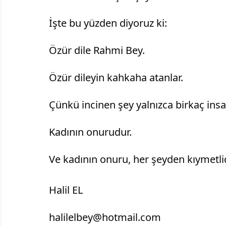
		İşte bu yüzden diyoruz ki:
		Özür dile Rahmi Bey.
		Özür dileyin kahkaha atanlar.
		Çünkü incinen şey yalnızca birkaç ins
		Kadının onurudur.
		Ve kadının onuru, her şeyden kıymetlid
		Halil EL
		halilelbey@hotmail.com