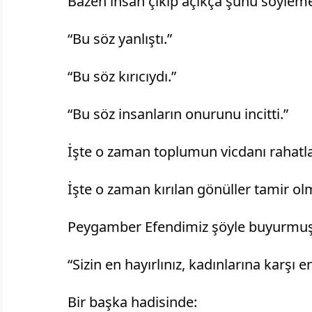
		Bazen insan çıkıp açıkça şunu söyleme
		“Bu söz yanlıştı.”
		“Bu söz kırıcıydı.”
		“Bu söz insanların onurunu incitti.”
		İşte o zaman toplumun vicdanı rahatla
		İşte o zaman kırılan gönüller tamir ol
		Peygamber Efendimiz şöyle buyurmuş
		“Sizin en hayırlınız, kadınlarına karşı e
		Bir başka hadisinde: