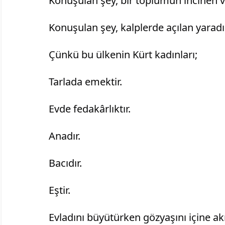
		Konuşulan şey, bir toplumun incinen v
		Konuşulan şey, kalplerde açılan yaradı
		Çünkü bu ülkenin Kürt kadınları;
		Tarlada emektir.
		Evde fedakârlıktır.
		Anadır.
		Bacıdır.
		Eştir.
		Evladını büyütürken gözyaşını içine akı