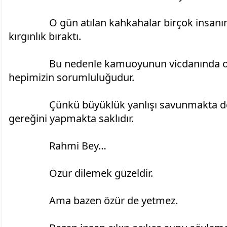
		O gün atılan kahkahalar birçok insanın yüreğinde derin bir 
kırgınlık bıraktı.
		Bu nedenle kamuoyunun vicdanında oluşan yarayı onarmak 
hepimizin sorumluluğudur.
		Çünkü büyüklük yanlışı savunmakta değil, yanlışı fark edip 
gereğini yapmakta saklıdır.
		Rahmi Bey…
		Özür dilemek güzeldir.
		Ama bazen özür de yetmez.