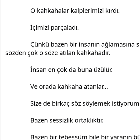
		O kahkahalar kalplerimizi kırdı.
		İçimizi parçaladı.
		Çünkü bazen bir insanın ağlamasına sebep olan şey, söylenen 
sözden çok o söze atılan kahkahadır.
		İnsan en çok da buna üzülür.
		Ve orada kahkaha atanlar…
		Size de birkaç söz söylemek istiyorum
		Bazen sessizlik ortaklıktır.
		Bazen bir tebessüm bile bir yaranın 