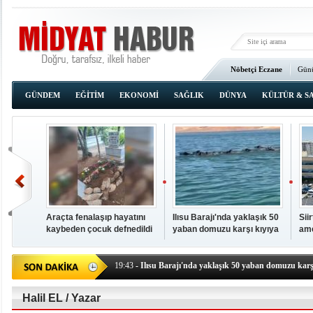
Nöbetçi Eczane
Günü
Ana Sayfa
GÜNDEM
EĞİTİM
EKONOMİ
SAĞLIK
DÜNYA
KÜLTÜR & S
Araçta fenalaşıp hayatını
Ilısu Barajı'nda yaklaşık 50
Sii
kaybeden çocuk defnedildi
yaban domuzu karşı kıyıya
ame
00:02
- OKUMAK İÇİN TIKLAYIN
yüzerek geçti
baş
19:44
- Araçta fenalaşıp hayatını kaybeden çocuk defne
19:43
- Ilısu Barajı'nda yaklaşık 50 yaban domuzu karşı
19:42
- Hacıoğlu: UMKE ekipleri bilgi, cesaret ve fedakâ
19:08
- Siirt'te açık kalp ameliyatları için geri sayım baş
Halil EL / Yazar
19:08
- HÜDA PAR Şırnak il başkanı Yalçın: Kuşkonar 