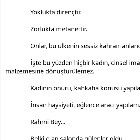
		Yoklukta dirençtir.
		Zorlukta metanettir.
		Onlar, bu ülkenin sessiz kahramanlarıd
		İşte bu yüzden hiçbir kadın, cinsel imalar taşıyan bir mizah 
malzemesine dönüştürülemez.
		Kadının onuru, kahkaha konusu yapıl
		İnsan haysiyeti, eğlence aracı yapılam
		Rahmi Bey…
		Belki o an salonda gülenler oldu.