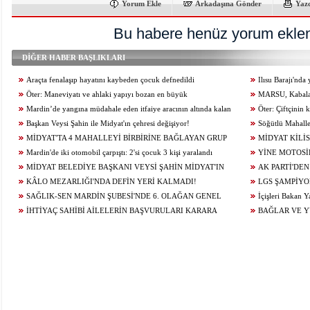
Yorum Ekle
Arkadaşına Gönder
Yaz
Bu habere henüz yorum eklen
DİĞER HABER BAŞLIKLARI
Araçta fenalaşıp hayatını kaybeden çocuk defnedildi
Ilısu Barajı'nd
Öter: Maneviyatı ve ahlaki yapıyı bozan en büyük
geçti
MARSU, Kabala M
olumsuzluklardan biri de sanal kumardır
Mardin’de yangına müdahale eden itfaiye aracının altında kalan
Yeniliyor
Öter: Çiftçinin
itfaiye eri öldü
Başkan Veysi Şahin ile Midyat'ın çehresi değişiyor!
alınmamalı
Söğütlü Mahalle
MİDYAT'TA 4 MAHALLEYİ BİRBİRİNE BAĞLAYAN GRUP
Ediyor
MİDYAT KİLİS
YOLU YENİLENDİ
Mardin'de iki otomobil çarpıştı: 2'si çocuk 3 kişi yaralandı
YİNE MOTOSİ
MİDYAT BELEDİYE BAŞKANI VEYSİ ŞAHİN MİDYAT'IN
ÇARPIŞTI: 1 YARA
AK PARTİ'DEN
GELECEĞİ İÇİN ÇALIŞIYOR...
KÂLO MEZARLIĞI'NDA DEFİN YERİ KALMADI!
LGS ŞAMPİYO
SAĞLIK-SEN MARDİN ŞUBESİ'NDE 6. OLAĞAN GENEL
KONUĞU OLDU
İçişleri Bakan Y
KURUL HEYECANI YAŞANIYOR!
İHTİYAÇ SAHİBİ AİLELERİN BAŞVURULARI KARARA
BAĞLAR VE 
BAĞLANDI
ÇALIŞMALARI