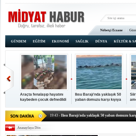
Nöbetçi Eczane
Günü
Ana Sayfa
GÜNDEM
EĞİTİM
EKONOMİ
SAĞLIK
DÜNYA
KÜLTÜR & S
Araçta fenalaşıp hayatını
Ilısu Barajı'nda yaklaşık 50
Sii
kaybeden çocuk defnedildi
yaban domuzu karşı kıyıya
ame
00:02
- OKUMAK İÇİN TIKLAYIN
yüzerek geçti
baş
19:44
- Araçta fenalaşıp hayatını kaybeden çocuk defne
19:43
- Ilısu Barajı'nda yaklaşık 50 yaban domuzu karşı
19:42
- Hacıoğlu: UMKE ekipleri bilgi, cesaret ve fedakâ
Anasayfaya Dön
19:08
- Siirt'te açık kalp ameliyatları için geri sayım baş
19:08
- HÜDA PAR Şırnak il başkanı Yalçın: Kuşkonar 