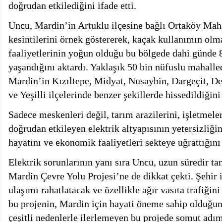
doğrudan etkilediğini ifade etti.
Uncu, Mardin’in Artuklu ilçesine bağlı Ortaköy Maha
kesintilerini örnek göstererek, kaçak kullanımın olm
faaliyetlerinin yoğun olduğu bu bölgede dahi günde 8
yaşandığını aktardı. Yaklaşık 50 bin nüfuslu mahalle
Mardin’in Kızıltepe, Midyat, Nusaybin, Dargeçit, De
ve Yeşilli ilçelerinde benzer şekillerde hissedildiğini 
Sadece meskenleri değil, tarım arazilerini, işletmele
doğrudan etkileyen elektrik altyapısının yetersizliği
hayatını ve ekonomik faaliyetleri sekteye uğrattığını
Elektrik sorunlarının yanı sıra Uncu, uzun süredir
Mardin Çevre Yolu Projesi’ne de dikkat çekti. Şehir i
ulaşımı rahatlatacak ve özellikle ağır vasıta trafiğin
bu projenin, Mardin için hayati öneme sahip olduğunu
çeşitli nedenlerle ilerlemeyen bu projede somut adıml