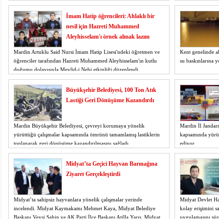
prestije sahip ödü
İmam Hatip öğrencileri: Ahlaklı bir
nesil için Hazreti Muhammed
Aleyhisselam'ı örnek almak lazım
Mardin Artuklu Said Nursi İmam Hatip Lisesi'ndeki öğretmen ve
Kent genelinde a
öğrenciler tarafından Hazreti Muhammed Aleyhisselam'ın kutlu
su baskınlarına yo
doğumu dolayısıyla Mevlid-i Nebi etkinliği düzenlendi.
Büyükşehir Belediyesi, 100 Ton Atık
Lastiği Geri Dönüşüme Kazandırdı
Mardin Büyükşehir Belediyesi, çevreyi korumaya yönelik
Mardin İl Jandar
yürüttüğü çalışmalar kapsamında ömrünü tamamlamış lastiklerin
kapsamında yürüt
toplanarak geri dönüşüme kazandırılmasını sağladı.
ediyor.
Midyat’ta Geçici Hayvan Barınağına
Ziyaret Gerçekleştirdi
Midyat’ta sahipsiz hayvanlara yönelik çalışmalar yerinde
Midyat Devlet Has
incelendi. Midyat Kaymakamı Mehmet Kaya, Midyat Belediye
kolay erişimini s
Başkanı Veysi Şahin ve AK Parti İlçe Başkanı Atilla Yarış, Midyat
uygulamasını sü