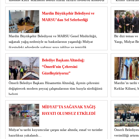
Mehmet Kaya, makamını temsili olarak ilkokul öğrencisi Rümeysa
“Kültür Varlıkla
Erkal’a devretti.
Koordinasyon Topl
Mardin Büyükşehir Belediyesi ve
MARSU’dan Sel Seferberliği
Mardin Büyükşehir Belediyesi ve MARSU Genel Müdürlüğü,
Bir dizi temas v
sağanak yağış nedeniyle su baskınlarının yaşandığı Midyat
Yazgı, Midyat Bel
ilçesindeki adreslerde yağmur suyu tahliye ve temizlik
çalışmalarını sürdürdü.
Belediye Başkanı Altındağ:
“Ömerli’nin Çehresini
Güzelleştiriyoruz”
Ömerli Belediye Başkanı Hüsamettin Altındağ, ilçenin çehresini
Mardin’in tarihi 
değiştirecek modern peyzaj çalışmalarının tüm hızıyla sürdüğünü
Kırklar Kilisesi,
belirtti.
MİDYAT’TA SAĞANAK YAĞIŞ
HAYATI OLUMSUZ ETKİLEDİ
Midyat’ta tarihi kuyumcular çarşısı sular altında; esnaf ve turistler
Ömerli Belediyesi
hazırlıksız yakalandı…
verimliliği artır