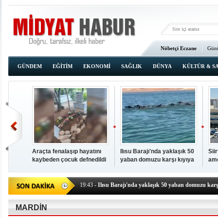
Nöbetçi Eczane
Günü
Ana Sayfa
GÜNDEM
EĞİTİM
EKONOMİ
SAĞLIK
DÜNYA
KÜLTÜR & S
Araçta fenalaşıp hayatını
Ilısu Barajı'nda yaklaşık 50
Sii
kaybeden çocuk defnedildi
yaban domuzu karşı kıyıya
ame
00:02
- OKUMAK İÇİN TIKLAYIN
yüzerek geçti
baş
19:44
- Araçta fenalaşıp hayatını kaybeden çocuk defne
19:43
- Ilısu Barajı'nda yaklaşık 50 yaban domuzu karşı
19:42
- Hacıoğlu: UMKE ekipleri bilgi, cesaret ve fedakâ
19:08
- Siirt'te açık kalp ameliyatları için geri sayım baş
MARDİN
19:08
- HÜDA PAR Şırnak il başkanı Yalçın: Kuşkonar 