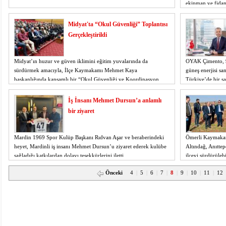
ekipman ve fidan 
Hüsamettin Altınd
Midyat'ta “Okul Güvenliği” Toplantısı
Gerçekleştirildi
Midyat’ın huzur ve güven iklimini eğitim yuvalarında da
OYAK Çimento, 9
sürdürmek amacıyla, İlçe Kaymakamı Mehmet Kaya
güneş enerjisi sa
başkanlığında kapsamlı bir “Okul Güvenliği ve Koordinasyon
Türkiye’de bir sa
Toplantısı” düzenlendi.
tüketim amacıyla 
projesi
İş İnsanı Mehmet Dursun’a anlamlı
bir ziyaret
Mardin 1969 Spor Kulüp Başkanı Rıdvan Aşar ve beraberindeki
Ömerli Kaymakam
heyet, Mardinli iş insanı Mehmet Dursun’u ziyaret ederek kulübe
Altındağ, Anıttep
sağladığı katkılardan dolayı teşekkürlerini iletti.
ilçeyi sürdürüleb
yerinde inceledi.
Önceki
4
|
5
|
6
|
7
|
8
|
9
|
10
|
11
|
12