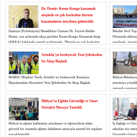
istiyor
19:06
- Öter: Maneviyatı ve ahlaki yapıyı bozan en büy
Dr. Demir: Kırım-Kongo kanamalı
kumardır
18:06
- MARSU, Kabala Mahallesi'nin Yaklaşık 40 Yıllık
ateşinde en çok korkulan durum
18:14
- VEFAT • Mehmet Ata Baştuğ
kanamaların meydana gelmesidir
13:14
- Mardin’de yangına müdahale eden itfaiye aracının
13:13
- Başkan Genç, Şırnak'ta dönel kavşak çağrısını y
İntaniye (Enfeksiyon) Hastalıkları Uzmanı Dr. Zeynel Abidin
Mardin Sivil Top
Demir, yaz aylarında sıkça görülen Kırım-Kongo Kanamalı Ateşi
13:07
- Bakan Memişoğlu: 500 yataklı hastanemizi 2027'
Filosunda alıkonu
(KKKA) hakkında yaptığı açıklamada, "Burada en çok korkulan,
yapılarak, siyonis
13:06
- Bitlis'te bir kişinin hayatını kaybettiği husumet
hastalarda kanamaların meydana gelmesi ve bu kanamalardan
13:05
- Öter: Çiftçinin kullandığı mazot, gübre ve ila
dolayı ölümler
Artuklu’yu besleyecek Yeni Şebekeden
13:03
- Batman Üniversitesinin 2026 YKS kontenjanı 2 
Su Akışı Başladı
MARSU Müjdeyi Verdi, Artuklu’yu besleyecek Kasımiye
Midyat Belediyesi
Depolarından Abonelere Yeni Şebekeden Su Akışı Başladı
artırmaya yöneli
zamanla yıpranan
kasislerde bakım 
Midyat’ta Eğitim Güvenliği ve Sınav
Süreçleri Masaya Yatırıldı
Midyat’ta eğitim kalitesinin artırılması ve öğrencilerin daha
İş Sağlığı ve Güv
güvenli bir ortamda eğitim alabilmesi amacıyla önemli bir toplantı
adından söz etti
gerçekleştirildi.
Güvenliği Günü ön