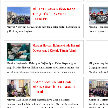
Belediyesi Geçici Hayvan Barınağı ve Bakımevi’nde
günü ortopedi br
incelemelerde bulundu.
MİDYAT’I YASA BOĞAN KAZA:
TIR ŞOFÖRÜ HAYATINI
KAYBETTİ
Midyat-Nusaybin karayolunda meydana gelen trafik kazasında tır
Mardin İl Jandar
şoförü hayatını kaybetti.
Çocuk Bayramı dol
Mardin Hayvan Bakımevi’nde Başarılı
Operasyon, 1 Kiloluk Tümör Alındı
Mardin Büyükşehir Belediyesi Sağlık İşleri Daire Başkanlığına
Midyat'ta meydana
bağlı Mardin Hayvan Bakımevi, sahipsiz hayvanların sağlığı için
Çalıştığı inşaatı
yürüttüğü çalışmalar kapsamında önemli bir operasyona daha
Müldür, kaldırıld
imza attı.
KAYMAKAMLIK KOLTUĞU
MİNİK YÖNETİCİYE EMANET
EDİLDİ
Midyat’ta 23 Nisan Ulusal Egemenlik ve Çocuk Bayramı
Kültür ve Turizm
dolayısıyla anlamlı bir etkinliğe imza atıldı. Midyat Kaymakamı
Varlıkları ve Mü