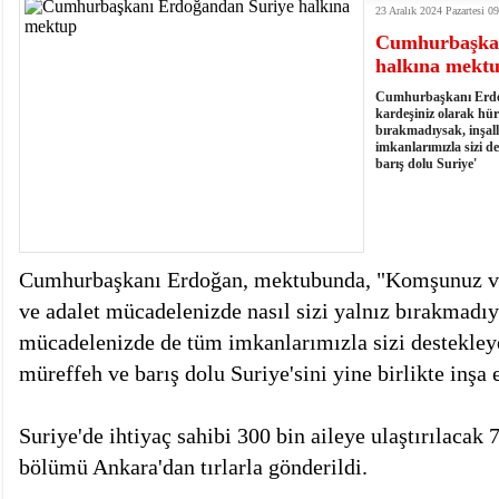
23 Aralık 2024 Pazartesi 0
kumardır
18:06
- MARSU, Kabala Mahallesi'nin Yaklaşık 40 Yıllık
Cumhurbaşkan
18:14
- VEFAT • Mehmet Ata Baştuğ
halkına mekt
13:14
- Mardin’de yangına müdahale eden itfaiye aracının
13:13
- Başkan Genç, Şırnak'ta dönel kavşak çağrısını y
Cumhurbaşkanı Erd
13:07
- Bakan Memişoğlu: 500 yataklı hastanemizi 2027'
kardeşiniz olarak hürr
bırakmadıysak, inşal
13:06
- Bitlis'te bir kişinin hayatını kaybettiği husumet
imkanlarımızla sizi d
13:05
- Öter: Çiftçinin kullandığı mazot, gübre ve ila
barış dolu Suriye'
13:03
- Batman Üniversitesinin 2026 YKS kontenjanı 2 
Cumhurbaşkanı Erdoğan, mektubunda, "Komşunuz ve 
ve adalet mücadelenizde nasıl sizi yalnız bırakmadıy
mücadelenizde de tüm imkanlarımızla sizi destekley
müreffeh ve barış dolu Suriye'sini yine birlikte inşa 
Suriye'de ihtiyaç sahibi 300 bin aileye ulaştırılacak 
bölümü Ankara'dan tırlarla gönderildi.