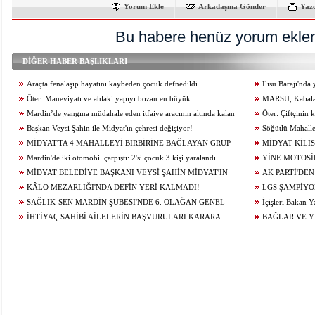
Yorum Ekle
Arkadaşına Gönder
Yaz
Bu habere henüz yorum eklen
DİĞER HABER BAŞLIKLARI
Araçta fenalaşıp hayatını kaybeden çocuk defnedildi
Ilısu Barajı'nd
Öter: Maneviyatı ve ahlaki yapıyı bozan en büyük
geçti
MARSU, Kabala M
olumsuzluklardan biri de sanal kumardır
Mardin’de yangına müdahale eden itfaiye aracının altında kalan
Yeniliyor
Öter: Çiftçinin
itfaiye eri öldü
Başkan Veysi Şahin ile Midyat'ın çehresi değişiyor!
alınmamalı
Söğütlü Mahalle
MİDYAT'TA 4 MAHALLEYİ BİRBİRİNE BAĞLAYAN GRUP
Ediyor
MİDYAT KİLİS
YOLU YENİLENDİ
Mardin'de iki otomobil çarpıştı: 2'si çocuk 3 kişi yaralandı
YİNE MOTOSİ
MİDYAT BELEDİYE BAŞKANI VEYSİ ŞAHİN MİDYAT'IN
ÇARPIŞTI: 1 YARA
AK PARTİ'DEN
GELECEĞİ İÇİN ÇALIŞIYOR...
KÂLO MEZARLIĞI'NDA DEFİN YERİ KALMADI!
LGS ŞAMPİYO
SAĞLIK-SEN MARDİN ŞUBESİ'NDE 6. OLAĞAN GENEL
KONUĞU OLDU
İçişleri Bakan Y
KURUL HEYECANI YAŞANIYOR!
İHTİYAÇ SAHİBİ AİLELERİN BAŞVURULARI KARARA
BAĞLAR VE 
BAĞLANDI
ÇALIŞMALARI