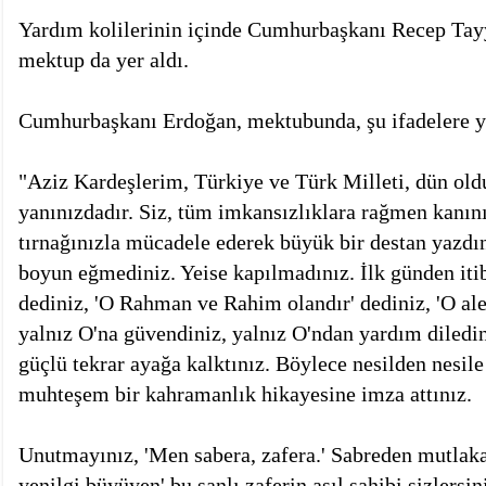
Yardım kolilerinin içinde Cumhurbaşkanı Recep Tay
mektup da yer aldı.
Cumhurbaşkanı Erdoğan, mektubunda, şu ifadelere y
"Aziz Kardeşlerim, Türkiye ve Türk Milleti, dün old
yanınızdadır. Siz, tüm imkansızlıklara rağmen kanınız
tırnağınızla mücadele ederek büyük bir destan yazdı
boyun eğmediniz. Yeise kapılmadınız. İlk günden iti
dediniz, 'O Rahman ve Rahim olandır' dediniz, 'O ale
yalnız O'na güvendiniz, yalnız O'ndan yardım diledi
güçlü tekrar ayağa kalktınız. Böylece nesilden nesile
muhteşem bir kahramanlık hikayesine imza attınız.
Unutmayınız, 'Men sabera, zafera.' Sabreden mutlaka 
yenilgi büyüyen' bu şanlı zaferin asıl sahibi sizlersi