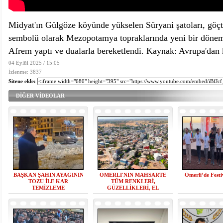
Midyat'ın Gülgöze köyünde yükselen Süryani şatoları, göç
sembolü olarak Mezopotamya topraklarında yeni bir dönemin 
Afrem yaptı ve dualarla bereketlendi. Kaynak: Avrupa'dan 
04 Eylül 2025 / 15:05
İzlenme: 3837
Sitene ekle:
DİĞER VİDEOLAR
BAŞKAN ŞAHİN AYAĞININ
ÖMERLİ'NİN MAHSARTE
Ömerli’de Festi
TOZU İLE KAR
TÜM RENKLERİ,
TEMİZLEME
GÜZELLİKLERİ, EL
ÇALIŞMALARINA KATILDI
SANATLARI, YÖRESEL
ÜRÜNLERİ, TARİHİ
SOKAKLARI