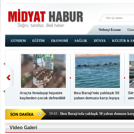
Nöbetçi Eczane
Günü
Ana Sayfa
GÜNDEM
EĞİTİM
EKONOMİ
SAĞLIK
DÜNYA
KÜLTÜR & S
Araçta fenalaşıp hayatını
Ilısu Barajı'nda yaklaşık 50
Sii
kaybeden çocuk defnedildi
yaban domuzu karşı kıyıya
ame
00:02
- OKUMAK İÇİN TIKLAYIN
yüzerek geçti
baş
19:44
- Araçta fenalaşıp hayatını kaybeden çocuk defne
19:43
- Ilısu Barajı'nda yaklaşık 50 yaban domuzu karşı
19:42
- Hacıoğlu: UMKE ekipleri bilgi, cesaret ve fedakâ
19:08
- Siirt'te açık kalp ameliyatları için geri sayım baş
Video Galeri
19:08
- HÜDA PAR Şırnak il başkanı Yalçın: Kuşkonar 