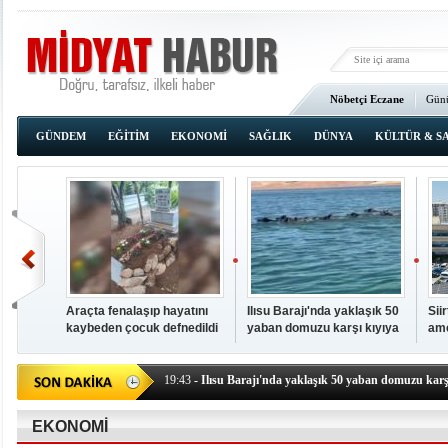
Nöbetçi Eczane
Günü
Ana Sayfa
GÜNDEM
EĞİTİM
EKONOMİ
SAĞLIK
DÜNYA
KÜLTÜR & S
Araçta fenalaşıp hayatını
Ilısu Barajı'nda yaklaşık 50
Sii
kaybeden çocuk defnedildi
yaban domuzu karşı kıyıya
ame
00:02
- OKUMAK İÇİN TIKLAYIN
yüzerek geçti
baş
19:44
- Araçta fenalaşıp hayatını kaybeden çocuk defne
19:43
- Ilısu Barajı'nda yaklaşık 50 yaban domuzu karşı
19:42
- Hacıoğlu: UMKE ekipleri bilgi, cesaret ve fedakâ
19:08
- Siirt'te açık kalp ameliyatları için geri sayım baş
EKONOMİ
19:08
- HÜDA PAR Şırnak il başkanı Yalçın: Kuşkonar 